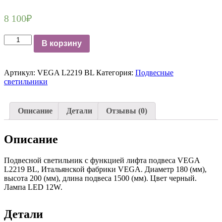
8 100
₽
Количество
В корзину
Подвесной
светильник
VEGA
Артикул:
VEGA L2219 BL
Категория:
Подвесные
L2219
светильники
BL
Описание
Детали
Отзывы (0)
Описание
Подвесной светильник c функцией лифта подвеса VEGA
L2219 BL, Итальянской фабрики VEGA. Диаметр 180 (мм),
высота 200 (мм), длина подвеса 1500 (мм). Цвет черный.
Лампа LED 12W.
Детали