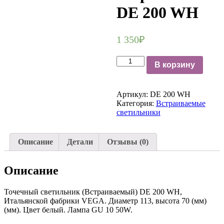
DE 200 WH
1 350
₽
Количество
В корзину
Точечный
светильник
встраиваемый
Артикул:
DE 200 WH
DE
Категория:
Встраиваемые
200
светильники
WH
Описание
Детали
Отзывы (0)
Описание
Точечный светильник (Встраиваемый) DE 200 WH,
Итальянской фабрики VEGA. Диаметр 113, высота 70 (мм)
(мм). Цвет белый. Лампа GU 10 50W.