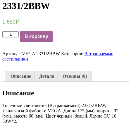
2331/2BBW
1 650
₽
Количество
В корзину
Точечный
светильник
встраиваемый
Артикул:
VEGA 2331/2BBW
Категория:
Встраиваемые
VEGA
светильники
2331/2BBW
Описание
Детали
Отзывы (0)
Описание
Точечный светильник (Встраиваемый) 2331/2BBW,
Итальянской фабрики VEGA. Длина 175 (мм), ширина 92
(мм), высота 60 (мм). Цвет черный+белый. Лампа GU 10
50W*2.