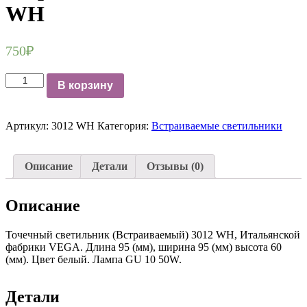
WH
750
₽
Количество
В корзину
Точечный
светильник
встраиваемый
Артикул:
3012 WH
Категория:
Встраиваемые светильники
VEGA
3012
WH
Описание
Детали
Отзывы (0)
Описание
Точечный светильник (Встраиваемый) 3012 WH, Итальянской
фабрики VEGA. Длина 95 (мм), ширина 95 (мм) высота 60
(мм). Цвет белый. Лампа GU 10 50W.
Детали