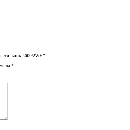
 светильник 5600/2WH”
ечены
*