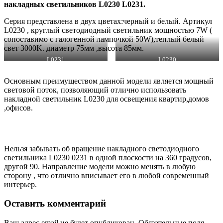
накладных светильников L0230 L0231.
Серия представлена в двух цветах:черный и белый. Артикул
L0230 , круглый светодиодный светильник мощностью 7W (
сопоставимо с галогенной лампочкой 50W),теплый белый
свет 3000K. диаметр 75мм ,высота 85мм.
L0231
L0230
Основным преимуществом данной модели является мощный
световой поток, позволяющий отлично использовать
накладной светильник L0230 для освещения квартир,домов
,офисов.
Нельзя забывать об вращение накладного светодиодного
светильника L0230 0231 в одной плоскости на 360 градусов,
другой 90. Направление модели можно менять в любую
сторону , что отлично вписывает его в любой современный
интерьер.
Оставить комментарий
Ваш адрес email не будет опубликован.
Обязательные поля