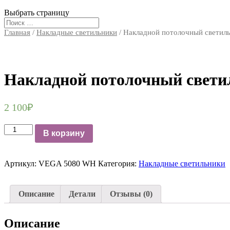
Выбрать страницу
Главная
/
Накладные светильники
/ Накладной потолочный свети
Накладной потолочный свет
2 100
₽
Количество
В корзину
Накладной
потолочный
светильник
Артикул:
VEGA 5080 WH
Категория:
Накладные светильники
VEGA
5080WH
Описание
Детали
Отзывы (0)
Описание