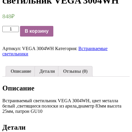
светильник VEGA 3004WH
848
₽
Количество
В корзину
Точечный
встраиваемый
светильник
Артикул:
VEGA 3004WH
Категория:
Встраиваемые
VEGA
светильники
3004WH
Описание
Детали
Отзывы (0)
Описание
Встраиваемый светильник VEGA 3004WH, цвет металла
белый ,светящиеся полоски из арила,диаметр 83мм высота
25мм, патрон GU10
Детали