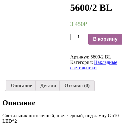
5600/2 BL
3 450
₽
Количество
В корзину
Накладной
потолочный
светильник
Артикул:
5600/2 BL
5600/2
Категория:
Накладные
BL
светильники
Описание
Детали
Отзывы (0)
Описание
Светильник потолочный, цвет черный, под лампу Gu10
LED*2