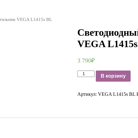
етильник VEGA L1415s BL
Светодиодны
VEGA L1415s
3 790
₽
Количество
В корзину
Светодиодный
потолочный
светильник
Артикул:
VEGA L1415s BL
VEGA
L1415s
BL