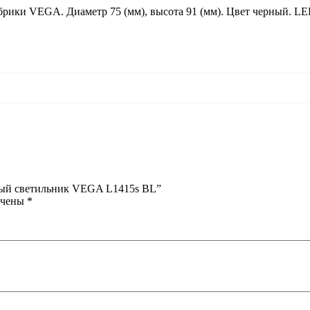
брики VEGA. Диаметр 75 (мм), высота 91 (мм). Цвет черный. L
чный светильник VEGA L1415s BL”
ечены
*